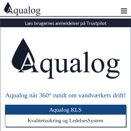
Læs brugernes anmeldelser på Trustpilot
Aqualog når 360° rundt om vandværkets drift!
Aqualog KLS
Kvalitetssikring og LedelsesSystem