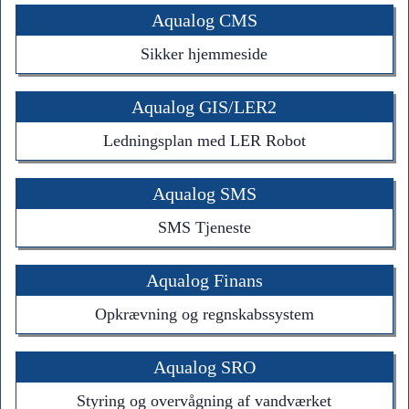
Aqualog CMS
Sikker hjemmeside
Aqualog GIS/LER2
Ledningsplan med LER Robot
Aqualog SMS
SMS Tjeneste
Aqualog Finans
Opkrævning og regnskabssystem
Aqualog SRO
Styring og overvågning af vandværket