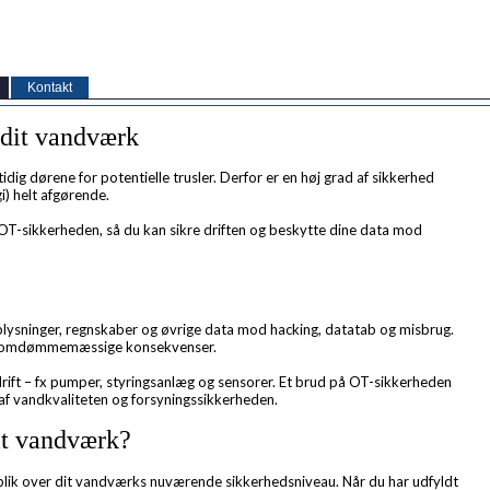
Kontakt
 dit vandværk
ig dørene for potentielle trusler. Derfor er en høj grad af sikkerhed
) helt afgørende.
T-sikkerheden, så du kan sikre driften og beskytte dine data mod
lysninger, regnskaber og øvrige data mod hacking, datatab og misbrug.
 og omdømmemæssige konsekvenser.
rift – fx pumper, styringsanlæg og sensorer. Et brud på OT-sikkerheden
g af vandkvaliteten og forsyningssikkerheden.
it vandværk?
rblik over dit vandværks nuværende sikkerhedsniveau. Når du har udfyldt