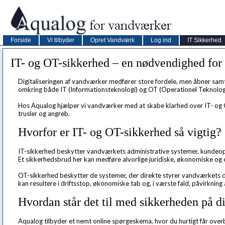
Forside
Vi tilbyder
Opret Vandværk
Log ind
IT Sikkerhed
IT- og OT-sikkerhed – en nødvendighed for
Digitaliseringen af vandværker medfører store fordele, men åbner samtid
omkring både IT (Informationsteknologi) og OT (Operationel Teknologi
Hos Aqualog hjælper vi vandværker med at skabe klarhed over IT- og O
trusler og angreb.
Hvorfor er IT- og OT-sikkerhed så vigtig?
IT-sikkerhed beskytter vandværkets administrative systemer, kundeop
Et sikkerhedsbrud her kan medføre alvorlige juridiske, økonomiske
OT-sikkerhed beskytter de systemer, der direkte styrer vandværkets d
kan resultere i driftsstop, økonomiske tab og, i værste fald, påvirknin
Hvordan står det til med sikkerheden på d
Aqualog tilbyder et nemt online spørgeskema, hvor du hurtigt får ove