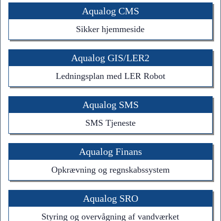
Aqualog CMS
Sikker hjemmeside
Aqualog GIS/LER2
Ledningsplan med LER Robot
Aqualog SMS
SMS Tjeneste
Aqualog Finans
Opkrævning og regnskabssystem
Aqualog SRO
Styring og overvågning af vandværket