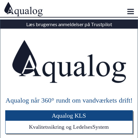
Læs brugernes anmeldelser på Trustpilot
Aqualog når 360° rundt om vandværkets drift!
Aqualog KLS
Kvalitetssikring og LedelsesSystem