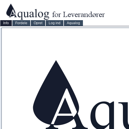
Info
Fordele
Opret
Log ind
Aqualog