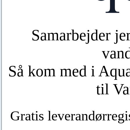
Samarbejder je
van
Så kom med i Aqual
til V
Gratis leverandørregis