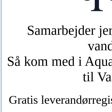
Samarbejder je
van
Så kom med i Aqual
til V
Gratis leverandørregis