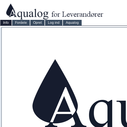
Info
Fordele
Opret
Log ind
Aqualog