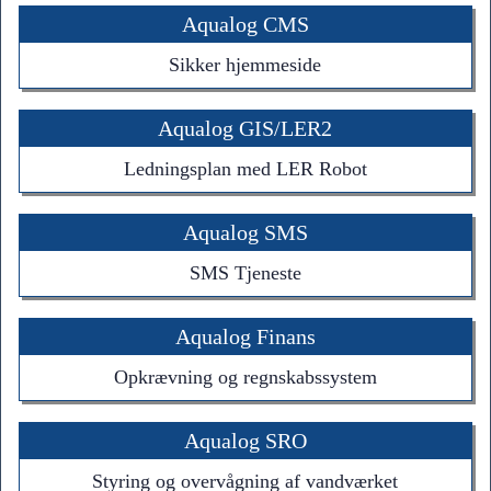
Aqualog CMS
Sikker hjemmeside
Aqualog GIS/LER2
Ledningsplan med LER Robot
Aqualog SMS
SMS Tjeneste
Aqualog Finans
Opkrævning og regnskabssystem
Aqualog SRO
Styring og overvågning af vandværket