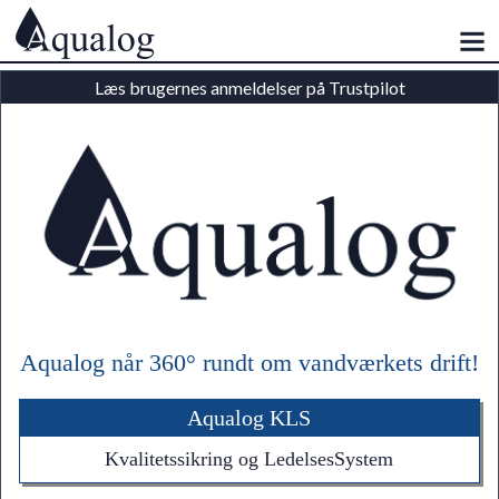
Læs brugernes anmeldelser på Trustpilot
Aqualog når 360° rundt om vandværkets drift!
Aqualog KLS
Kvalitetssikring og LedelsesSystem